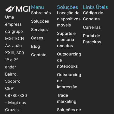
Menu
Soluções
Links Úteis
Sobre nós
Locação de
Código de
Uma
dispositivos
Conduta
Soluções
empresa
móveis
Carreiras
Serviços
do grupo
Suporte e
Portal de
Cases
MGITECH
mentoria
Parceiros
remotos
Av. João
Blog
XXIII, 300
Outsourcing
Contato
1º e 2º
de
notebooks
andar
Bairro:
Outsourcing
de
Socorro
impressão
CEP:
Trade
08780-830
marketing
- Mogi das
Soluções de
Cruzes -