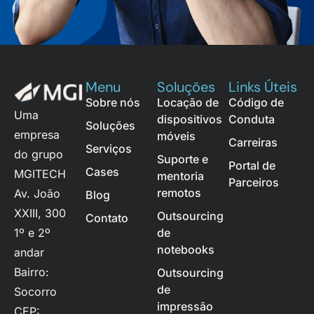
Menu
Soluções
Links Úteis
Sobre nós
Locação de
Código de
Uma
dispositivos
Conduta
Soluções
empresa
móveis
Carreiras
Serviços
do grupo
Suporte e
Portal de
Cases
MGITECH
mentoria
Parceiros
remotos
Av. João
Blog
XXIII, 300
Outsourcing
Contato
1º e 2º
de
notebooks
andar
Bairro:
Outsourcing
de
Socorro
impressão
CEP: