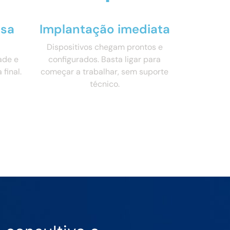
osa
Implantação imediata
Dispositivos chegam prontos e
ade e
configurados. Basta ligar para
final.
começar a trabalhar, sem suporte
técnico.