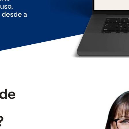
uso,
 desde a
rde
?