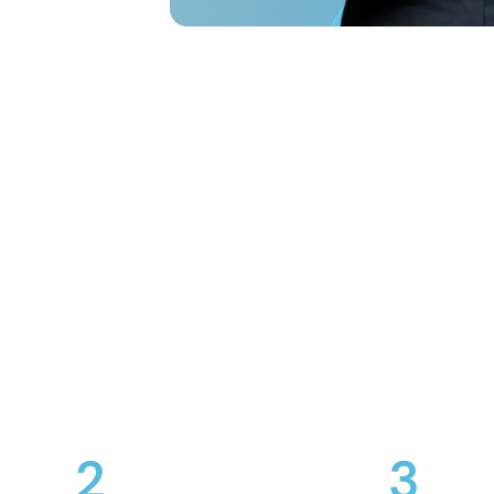
a
2
3