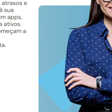
 atrasos e
à sua
om apps,
 ativos.
começam a
ta.