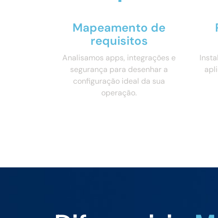
Mapeamento de
requisitos
Analisamos apps, integrações e
Insta
segurança para desenhar a
apl
configuração ideal da sua
operação.