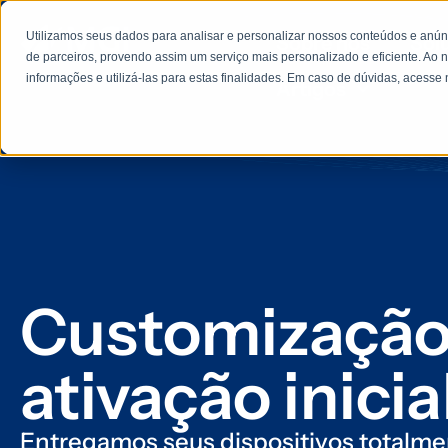
Utilizamos seus dados para analisar e personalizar nossos conteúdos e anú
Sobre nós
Sol
de parceiros, provendo assim um serviço mais personalizado e eficiente. Ao n
informações e utilizá-las para estas finalidades. Em caso de dúvidas, acess
Artigos
Customização
ativação inicia
Entregamos seus dispositivos totalm