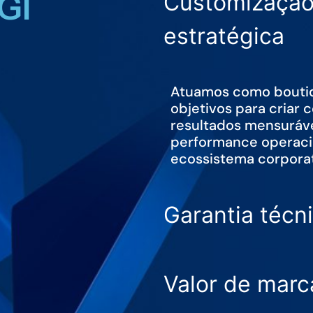
GI
Customização 
estratégica
Atuamos como boutiqu
objetivos para criar
resultados mensurávei
performance operaci
ecossistema corporat
Garantia técni
Valor de marc