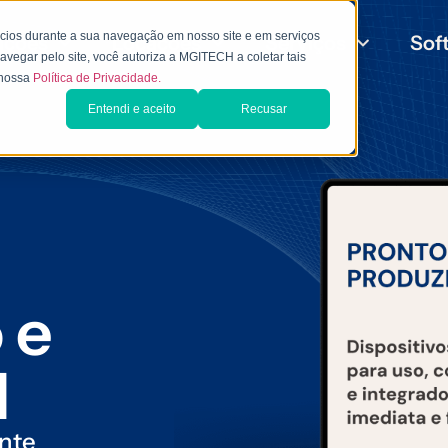
ncios durante a sua navegação em nosso site e em serviços
uções
Locações
Serviços
Sof
avegar pelo site, você autoriza a MGITECH a coletar tais
e nossa
Política de Privacidade.
Entendi e aceito
Recusar
 e
l
ente