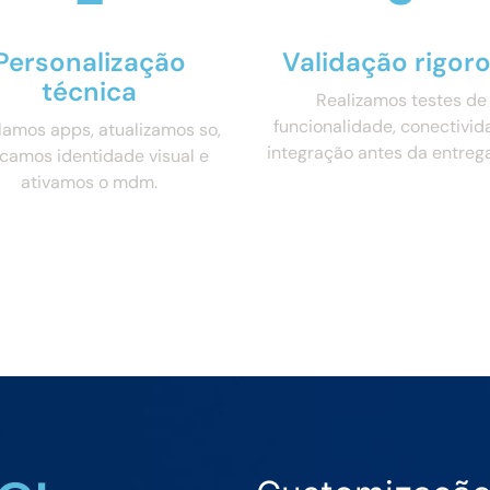
Personalização
Validação rigor
técnica
Realizamos testes de
funcionalidade, conectivid
lamos apps, atualizamos so,
integração antes da entrega 
icamos identidade visual e
ativamos o mdm.