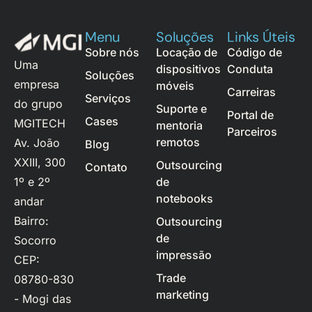
Menu
Soluções
Links Úteis
Sobre nós
Locação de
Código de
Uma
dispositivos
Conduta
Soluções
empresa
móveis
Carreiras
Serviços
do grupo
Suporte e
Portal de
Cases
MGITECH
mentoria
Parceiros
remotos
Av. João
Blog
XXIII, 300
Outsourcing
Contato
1º e 2º
de
notebooks
andar
Bairro:
Outsourcing
de
Socorro
impressão
CEP:
Trade
08780-830
marketing
- Mogi das