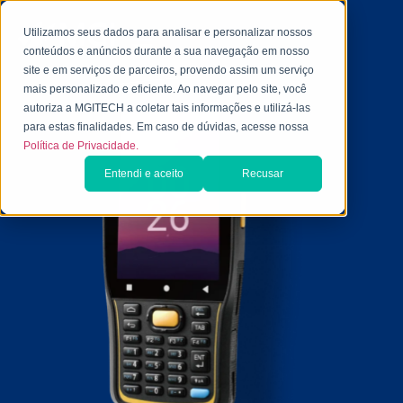
Utilizamos seus dados para analisar e personalizar nossos
conteúdos e anúncios durante a sua navegação em nosso
site e em serviços de parceiros, provendo assim um serviço
mais personalizado e eficiente. Ao navegar pelo site, você
autoriza a MGITECH a coletar tais informações e utilizá-las
para estas finalidades. Em caso de dúvidas, acesse nossa
Política de Privacidade.
Entendi e aceito
Recusar