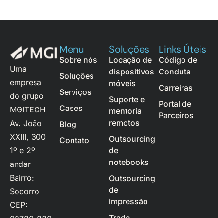
Menu
Soluções
Links Úteis
Sobre nós
Locação de
Código de
Uma
dispositivos
Conduta
Soluções
empresa
móveis
Carreiras
Serviços
do grupo
Suporte e
Portal de
Cases
MGITECH
mentoria
Parceiros
remotos
Av. João
Blog
XXIII, 300
Outsourcing
Contato
1º e 2º
de
notebooks
andar
Bairro:
Outsourcing
de
Socorro
impressão
CEP:
Trade