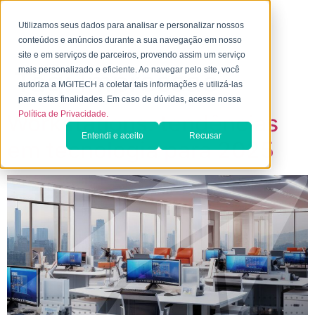
Utilizamos seus dados para analisar e personalizar nossos
conteúdos e anúncios durante a sua navegação em nosso
site e em serviços de parceiros, provendo assim um serviço
Tag:
Impressão
mais personalizado e eficiente. Ao navegar pelo site, você
autoriza a MGITECH a coletar tais informações e utilizá-las
para estas finalidades. Em caso de dúvidas, acesse nossa
Política de Privacidade.
Workstations: tendências
Entendi e aceito
Recusar
em tecnologia para 2025