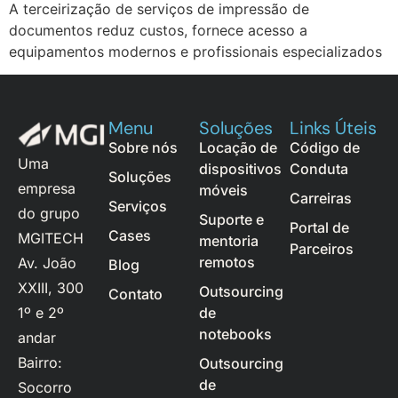
A terceirização de serviços de impressão de
documentos reduz custos, fornece acesso a
equipamentos modernos e profissionais especializados
Menu
Soluções
Links Úteis
Sobre nós
Locação de
Código de
Uma
dispositivos
Conduta
Soluções
empresa
móveis
Carreiras
Serviços
do grupo
Suporte e
Portal de
Cases
MGITECH
mentoria
Parceiros
remotos
Av. João
Blog
XXIII, 300
Outsourcing
Contato
1º e 2º
de
notebooks
andar
Bairro:
Outsourcing
de
Socorro