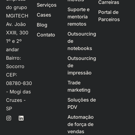
Carreiras
Serviços
do grupo
Suporte e
Portal de
Cases
MGITECH
mentoria
Parceiros
remotos
Av. João
Blog
XXIII, 300
Outsourcing
Contato
1º e 2º
de
notebooks
andar
Bairro:
Outsourcing
de
Socorro
impressão
CEP:
Trade
08780-830
marketing
- Mogi das
Soluções de
Cruzes -
PDV
SP
Automação
de força de
vendas