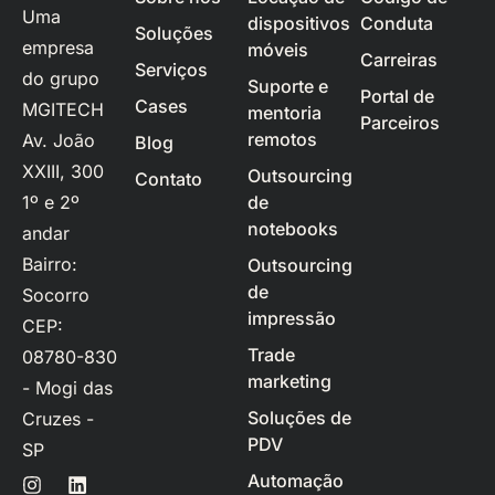
Uma
dispositivos
Conduta
Soluções
empresa
móveis
Carreiras
Serviços
do grupo
Suporte e
Portal de
Cases
MGITECH
mentoria
Parceiros
remotos
Av. João
Blog
XXIII, 300
Outsourcing
Contato
1º e 2º
de
notebooks
andar
Bairro:
Outsourcing
de
Socorro
impressão
CEP:
Trade
08780-830
marketing
- Mogi das
Soluções de
Cruzes -
PDV
SP
Automação