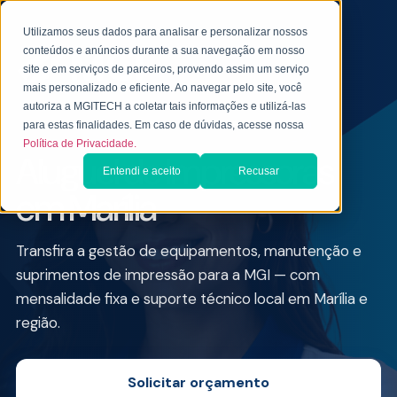
Utilizamos seus dados para analisar e personalizar nossos
conteúdos e anúncios durante a sua navegação em nosso
site e em serviços de parceiros, provendo assim um serviço
mais personalizado e eficiente. Ao navegar pelo site, você
autoriza a MGITECH a coletar tais informações e utilizá-las
ALUGUEL DE IMPRESSORA PARA EMPRESAS
para estas finalidades. Em caso de dúvidas, acesse nossa
Política de Privacidade.
Aluguel de Impressoras
Entendi e aceito
Recusar
em Marília
Transfira a gestão de equipamentos, manutenção e
suprimentos de impressão para a MGI — com
mensalidade fixa e suporte técnico local em Marília e
região.
Solicitar orçamento