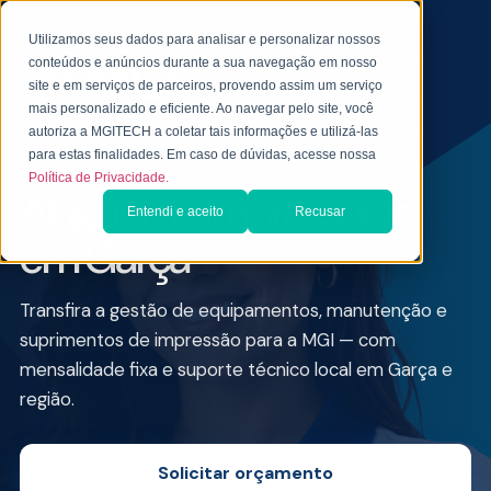
Utilizamos seus dados para analisar e personalizar nossos
conteúdos e anúncios durante a sua navegação em nosso
site e em serviços de parceiros, provendo assim um serviço
mais personalizado e eficiente. Ao navegar pelo site, você
autoriza a MGITECH a coletar tais informações e utilizá-las
ALUGUEL DE IMPRESSORA PARA EMPRESAS
para estas finalidades. Em caso de dúvidas, acesse nossa
Política de Privacidade.
Aluguel de Impressoras
Entendi e aceito
Recusar
em Garça
Transfira a gestão de equipamentos, manutenção e
suprimentos de impressão para a MGI — com
mensalidade fixa e suporte técnico local em Garça e
região.
Solicitar orçamento