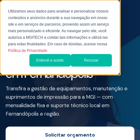
Utilizamos seus dados para analisar e personalizar nossos
conteúdos e anúncios durante a sua navegação em nosso
site e em serviços de parceiros, provendo assim um serviço
mais personalizado e eficiente. Ao navegar pelo site, você
autoriza a MGITECH a coletar tais informações e utilizá-las
ALUGUEL DE IMPRESSORA PARA EMPRESAS
para estas finalidades. Em caso de dúvidas, acesse nossa
Política de Privacidade.
Aluguel de Impressoras
Entendi e aceito
Recusar
em Fernandópolis
Transfira a gestão de equipamentos, manutenção e
suprimentos de impressão para a MGI — com
mensalidade fixa e suporte técnico local em
Fernandópolis e região.
Solicitar orçamento