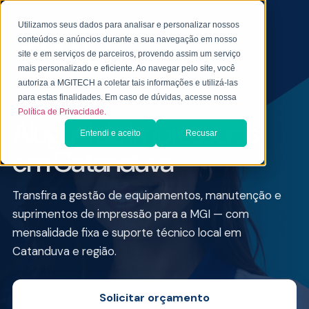
Utilizamos seus dados para analisar e personalizar nossos
conteúdos e anúncios durante a sua navegação em nosso
site e em serviços de parceiros, provendo assim um serviço
mais personalizado e eficiente. Ao navegar pelo site, você
autoriza a MGITECH a coletar tais informações e utilizá-las
ALUGUEL DE IMPRESSORA PARA EMPRESAS
para estas finalidades. Em caso de dúvidas, acesse nossa
Política de Privacidade.
Aluguel de Impressoras
Entendi e aceito
Recusar
em Catanduva
Transfira a gestão de equipamentos, manutenção e
suprimentos de impressão para a MGI — com
mensalidade fixa e suporte técnico local em
Catanduva e região.
Solicitar orçamento