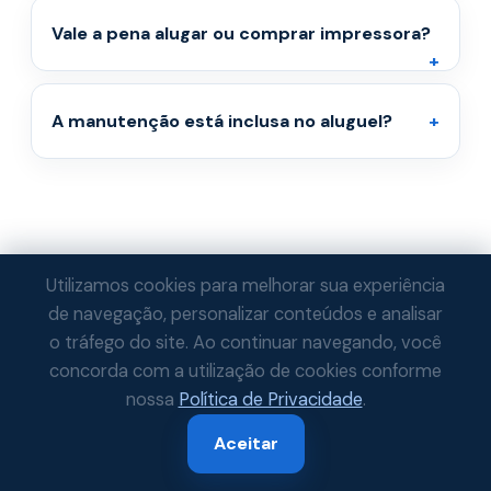
Vale a pena alugar ou comprar impressora?
A manutenção está inclusa no aluguel?
Utilizamos cookies para melhorar sua experiência
de navegação, personalizar conteúdos e analisar
Catanduva é o polo sucroalcooleiro e de
o tráfego do site. Ao continuar navegando, você
saúde do noroeste médio paulista —
concorda com a utilização de cookies conforme
usinas que produzem em escala
nossa
Política de Privacidade
.
industrial convivem com um hospital
Aceitar
regional de referência e um comércio
que serve dezenas de cidades vizinhas.