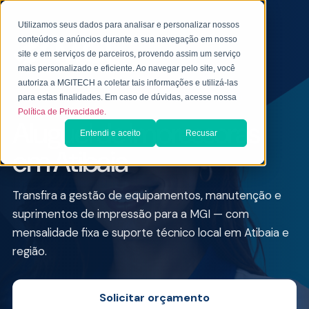
Utilizamos seus dados para analisar e personalizar nossos
conteúdos e anúncios durante a sua navegação em nosso
site e em serviços de parceiros, provendo assim um serviço
mais personalizado e eficiente. Ao navegar pelo site, você
autoriza a MGITECH a coletar tais informações e utilizá-las
ALUGUEL DE IMPRESSORA PARA EMPRESAS
para estas finalidades. Em caso de dúvidas, acesse nossa
Política de Privacidade.
Aluguel de Impressoras
Entendi e aceito
Recusar
em Atibaia
Transfira a gestão de equipamentos, manutenção e
suprimentos de impressão para a MGI — com
mensalidade fixa e suporte técnico local em Atibaia e
região.
Solicitar orçamento