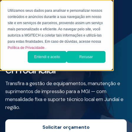
Utilizamos seus dados para analisar e personalizar nossos
conteúdos e anúncios durante a sua navegação em nosso
site e em serviços de parceiros, provendo assim um serviço
mais personalizado e eficiente. Ao navegar pelo site, você
autoriza a MGITECH a coletar tais informações e utilizá-las
ALUGUEL DE IMPRESSORA PARA EMPRESAS
para estas finalidades. Em caso de dúvidas, acesse nossa
Política de Privacidade.
Aluguel de Impressoras
Entendi e aceito
Recusar
em Jundiaí
Transfira a gestão de equipamentos, manutenção e
suprimentos de impressão para a MGI — com
mensalidade fixa e suporte técnico local em Jundiaí e
região.
Solicitar orçamento