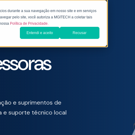
ncios durante a sua navegação em nosso site e em serviços
avegar pelo site, você autoriza a MGITECH a coletar tais
e nossa
Política de Privacidade.
Entendi e aceito
Recusar
essoras
nção e suprimentos de
 e suporte técnico local