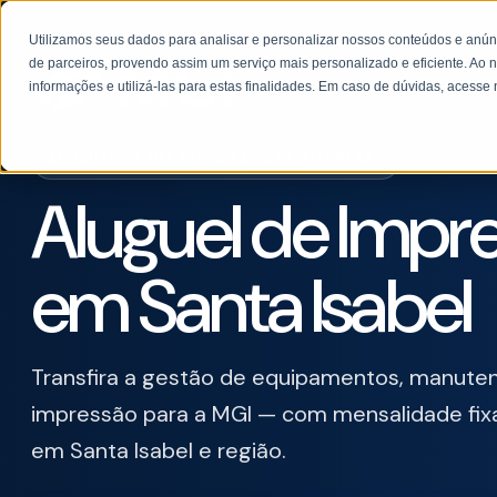
Utilizamos seus dados para analisar e personalizar nossos conteúdos e anú
de parceiros, provendo assim um serviço mais personalizado e eficiente. Ao n
informações e utilizá-las para estas finalidades. Em caso de dúvidas, acess
ALUGUEL DE IMPRESSORA PARA EMPRESAS
Aluguel de Impr
em Santa Isabel
Transfira a gestão de equipamentos, manute
impressão para a MGI — com mensalidade fixa
em Santa Isabel e região.