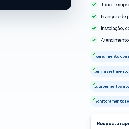
Toner e sup
Franquia de 
Instalação, 
Atendimento 
Atendimento cons
Sem investimento 
Equipamentos no
Monitoramento r
Resposta ráp