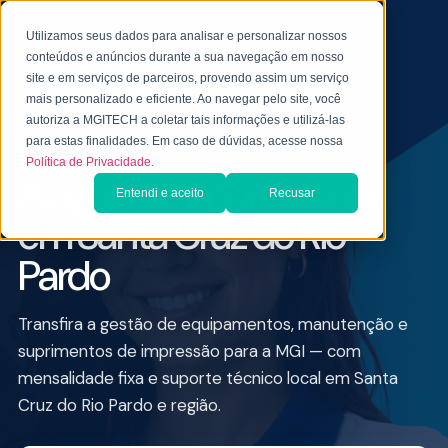
Utilizamos seus dados para analisar e personalizar nossos
conteúdos e anúncios durante a sua navegação em nosso
site e em serviços de parceiros, provendo assim um serviço
mais personalizado e eficiente. Ao navegar pelo site, você
autoriza a MGITECH a coletar tais informações e utilizá-las
ALUGUEL DE IMPRESSORA PARA EMPRESAS
para estas finalidades. Em caso de dúvidas, acesse nossa
Política de Privacidade.
Aluguel de Impressoras
Entendi e aceito
Recusar
em Santa Cruz do Rio
Pardo
Transfira a gestão de equipamentos, manutenção e
suprimentos de impressão para a MGI — com
mensalidade fixa e suporte técnico local em Santa
Cruz do Rio Pardo e região.