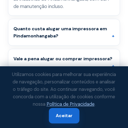
de manutenção incluso.
Quanto custa alugar uma impressora em
Pindamonhangaba?
Vale a pena alugar ou comprar impressora?
Utilizamos cookies para melhorar sua experiência
A manutenção está inclusa no aluguel?
de navegação, personalizar conteúdos e analisar
o tráfego do site. Ao continuar navegando, você
concorda com a utilização de cookies conforme
nossa
Política de Privacidade
.
Aceitar