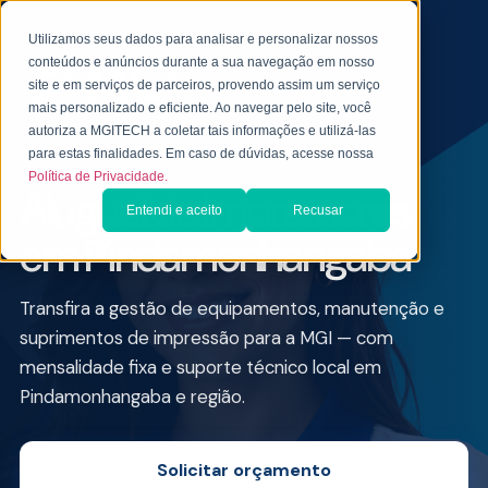
Utilizamos seus dados para analisar e personalizar nossos
conteúdos e anúncios durante a sua navegação em nosso
site e em serviços de parceiros, provendo assim um serviço
mais personalizado e eficiente. Ao navegar pelo site, você
autoriza a MGITECH a coletar tais informações e utilizá-las
ALUGUEL DE IMPRESSORA PARA EMPRESAS
para estas finalidades. Em caso de dúvidas, acesse nossa
Política de Privacidade.
Aluguel de Impressoras
Entendi e aceito
Recusar
em Pindamonhangaba
Transfira a gestão de equipamentos, manutenção e
suprimentos de impressão para a MGI — com
mensalidade fixa e suporte técnico local em
Pindamonhangaba e região.
Solicitar orçamento