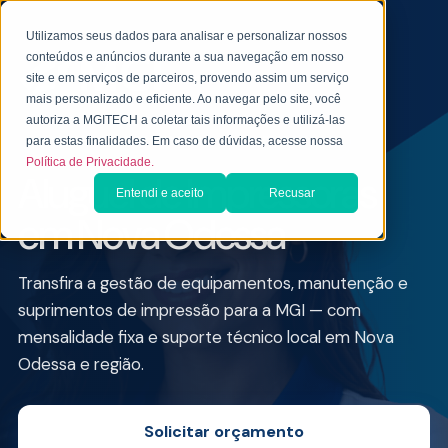
Utilizamos seus dados para analisar e personalizar nossos
conteúdos e anúncios durante a sua navegação em nosso
site e em serviços de parceiros, provendo assim um serviço
mais personalizado e eficiente. Ao navegar pelo site, você
autoriza a MGITECH a coletar tais informações e utilizá-las
ALUGUEL DE IMPRESSORA PARA EMPRESAS
para estas finalidades. Em caso de dúvidas, acesse nossa
Política de Privacidade.
Aluguel de Impressoras
Entendi e aceito
Recusar
em Nova Odessa
Transfira a gestão de equipamentos, manutenção e
suprimentos de impressão para a MGI — com
mensalidade fixa e suporte técnico local em Nova
Odessa e região.
Solicitar orçamento