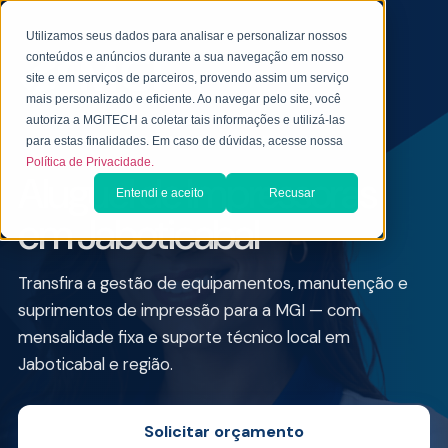
Utilizamos seus dados para analisar e personalizar nossos
conteúdos e anúncios durante a sua navegação em nosso
site e em serviços de parceiros, provendo assim um serviço
mais personalizado e eficiente. Ao navegar pelo site, você
autoriza a MGITECH a coletar tais informações e utilizá-las
ALUGUEL DE IMPRESSORA PARA EMPRESAS
para estas finalidades. Em caso de dúvidas, acesse nossa
Política de Privacidade.
Aluguel de Impressoras
Entendi e aceito
Recusar
em Jaboticabal
Transfira a gestão de equipamentos, manutenção e
suprimentos de impressão para a MGI — com
mensalidade fixa e suporte técnico local em
Jaboticabal e região.
Solicitar orçamento