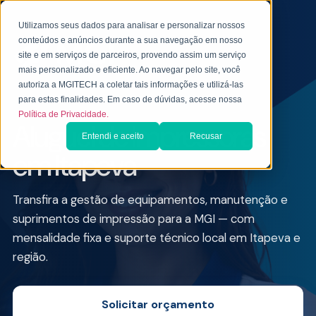
Utilizamos seus dados para analisar e personalizar nossos
conteúdos e anúncios durante a sua navegação em nosso
site e em serviços de parceiros, provendo assim um serviço
mais personalizado e eficiente. Ao navegar pelo site, você
autoriza a MGITECH a coletar tais informações e utilizá-las
ALUGUEL DE IMPRESSORA PARA EMPRESAS
para estas finalidades. Em caso de dúvidas, acesse nossa
Política de Privacidade.
Aluguel de Impressoras
Entendi e aceito
Recusar
em Itapeva
Transfira a gestão de equipamentos, manutenção e
suprimentos de impressão para a MGI — com
mensalidade fixa e suporte técnico local em Itapeva e
região.
Solicitar orçamento