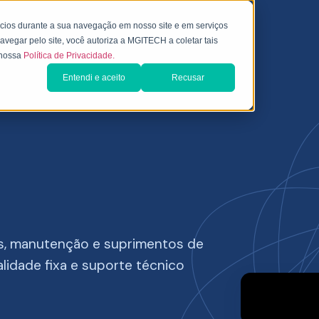
ncios durante a sua navegação em nosso site e em serviços
avegar pelo site, você autoriza a MGITECH a coletar tais
e nossa
Política de Privacidade.
Entendi e aceito
Recusar
os, manutenção e suprimentos de
idade fixa e suporte técnico