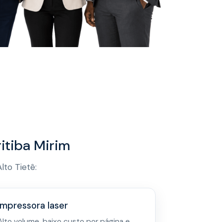
itiba Mirim
to Tietê:
Impressora laser
Alto volume, baixo custo por página e