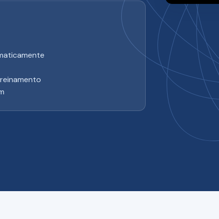
omaticamente
treinamento
im