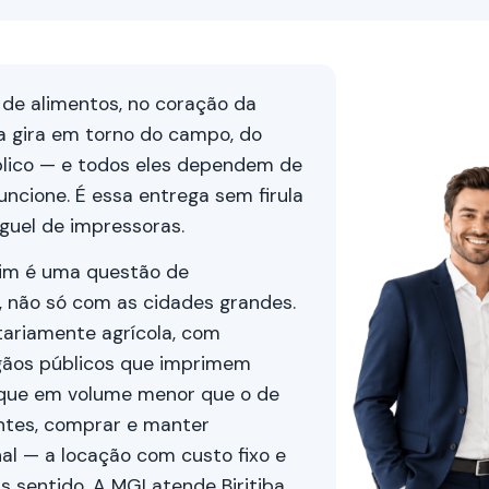
o de alimentos, no coração da
a gira em torno do campo, do
lico — e todos eles dependem de
uncione. É essa entrega sem firula
guel de impressoras.
rim é uma questão de
, não só com as cidades grandes.
ariamente agrícola, com
rgãos públicos que imprimem
 que em volume menor que o de
ientes, comprar e manter
al — a locação com custo fixo e
 sentido. A MGI atende Biritiba